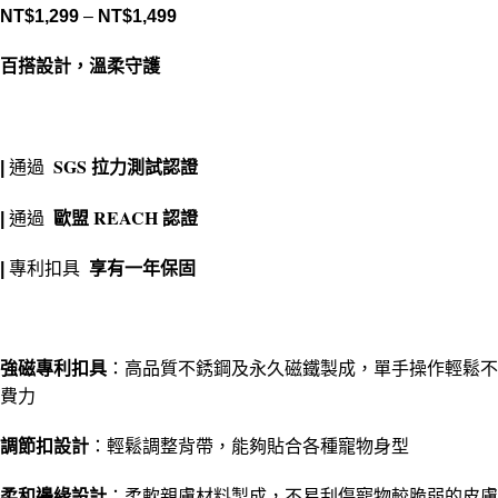
NT$
1,299
–
NT$
1,499
百搭設計，溫柔守護
SGS
|
通過
拉力測試認證
REACH
|
通過
歐盟
認證
|
專利扣具
享有一年保固
強磁專利扣具
：高品質不銹鋼及永久磁鐵製成，單手操作輕鬆不
費力
調節扣設計
：輕鬆調整背帶，能夠貼合各種寵物身型
柔和邊緣設計
：柔軟親膚材料製成，不易刮傷寵物較脆弱的皮膚