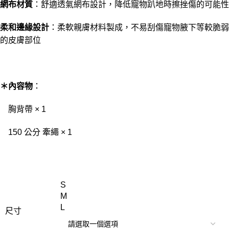
網布材質
：舒適透氣網布設計，降低寵物趴地時擦挫傷的可能性
柔和邊緣設計
：柔軟親膚材料製成，不易刮傷寵物腋下等較脆弱
的皮膚部位
＊內容物
：
胸背帶 × 1
150 公分 牽繩 × 1
S
M
L
尺寸